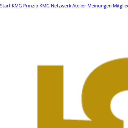
Start
KMG Prinzip
KMG Netzwerk
Atelier
Meinungen
Mitgli