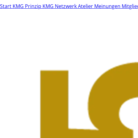
Start
KMG Prinzip
KMG Netzwerk
Atelier
Meinungen
Mitgli