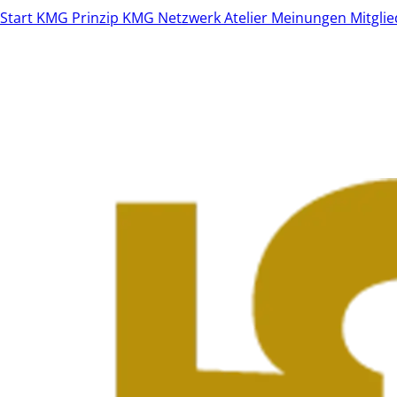
Start
KMG Prinzip
KMG Netzwerk
Atelier
Meinungen
Mitgli